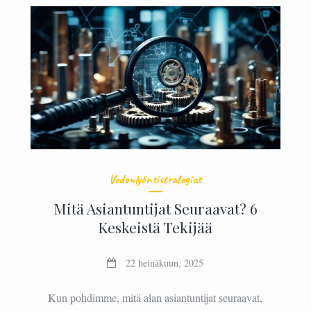
Vedonlyöntistrategiat
Mitä Asiantuntijat Seuraavat? 6
Keskeistä Tekijää
22 heinäkuun, 2025
Kun pohdimme, mitä alan asiantuntijat seuraavat,