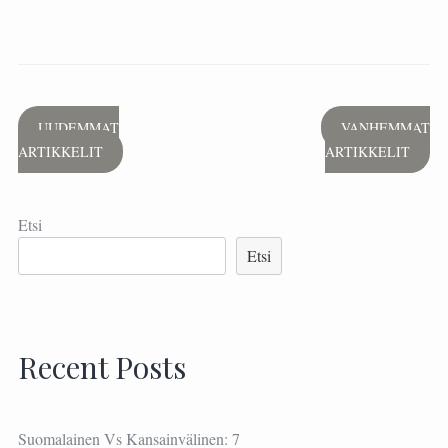
Artikkelien
UUDEMMAT
VANHEMMAT
ARTIKKELIT
ARTIKKELIT
selaus
Etsi
Etsi
Recent Posts
Suomalainen Vs Kansainvälinen: 7