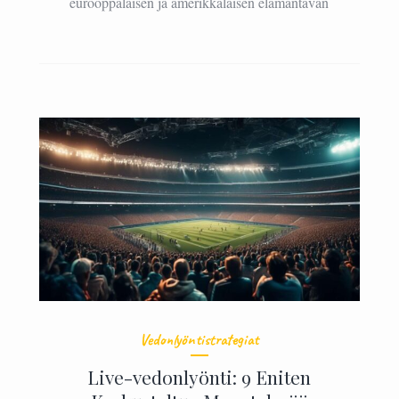
eurooppalaisen ja amerikkalaisen elämäntavan
Vedonlyöntistrategiat
Live-vedonlyönti: 9 Eniten