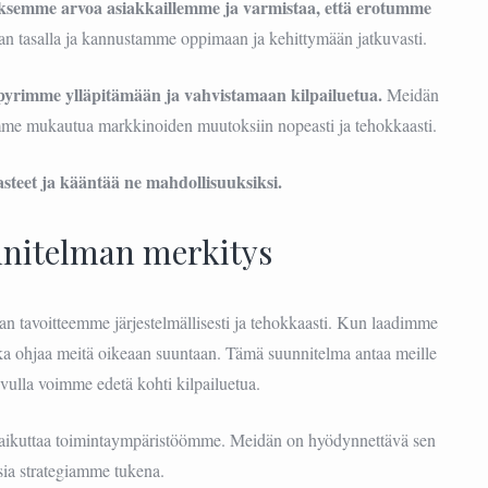
aksemme arvoa asiakkaillemme ja varmistaa, että erotumme
n tasalla ja kannustamme oppimaan ja kehittymään jatkuvasti.
un pyrimme ylläpitämään ja vahvistamaan kilpailuetua.
Meidän
oimme mukautua markkinoiden muutoksiin nopeasti ja tehokkaasti.
teet ja kääntää ne mahdollisuuksiksi.
nitelman merkitys
n tavoitteemme järjestelmällisesti ja tehokkaasti. Kun laadimme
oka ohjaa meitä oikeaan suuntaan. Tämä suunnitelma antaa meille
avulla voimme edetä kohti kilpailuetua.
 vaikuttaa toimintaympäristöömme. Meidän on hyödynnettävä sen
ia strategiamme tukena.