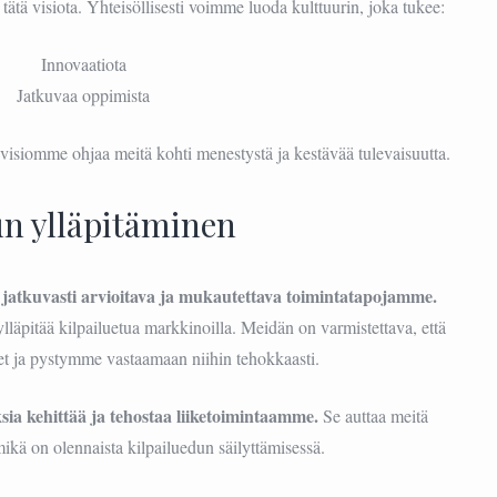
tätä visiota. Yhteisöllisesti voimme luoda kulttuurin, joka tukee:
Innovaatiota
Jatkuvaa oppimista
isiomme ohjaa meitä kohti menestystä ja kestävää tulevaisuutta.
un ylläpitäminen
jatkuvasti arvioitava ja mukautettava toimintatapojamme.
läpitää kilpailuetua markkinoilla. Meidän on varmistettava, että
 ja pystymme vastaamaan niihin tehokkaasti.
sia kehittää ja tehostaa liiketoimintaamme.
Se auttaa meitä
mikä on olennaista kilpailuedun säilyttämisessä.