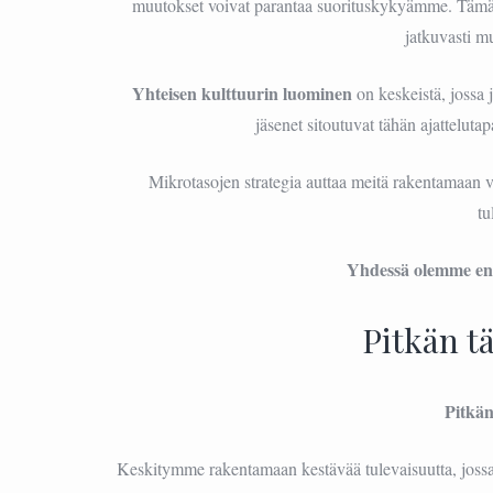
muutokset voivat parantaa suorituskykyämme. Tämä 
jatkuvasti m
Yhteisen kulttuurin luominen
on keskeistä, jossa 
jäsenet sitoutuvat tähän ajatteluta
Mikrotasojen strategia auttaa meitä rakentamaan 
tu
Yhdessä olemme 
Pitkän t
Pitkän
Keskitymme rakentamaan kestävää tulevaisuutta, jossa 