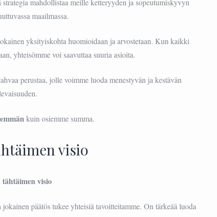
strategia mahdollistaa meille ketteryyden ja sopeutumiskyvyn
uuttuvassa maailmassa.
jokainen yksityiskohta huomioidaan ja arvostetaan. Kun kaikki
paan, yhteisömme voi saavuttaa suuria asioita.
vahvaa perustaa, jolle voimme luoda menestyvän ja kestävän
levaisuuden.
enemmän
kuin osiemme summa.
ähtäimen visio
 tähtäimen visio
jokainen päätös tukee yhteisiä tavoitteitamme. On tärkeää luoda