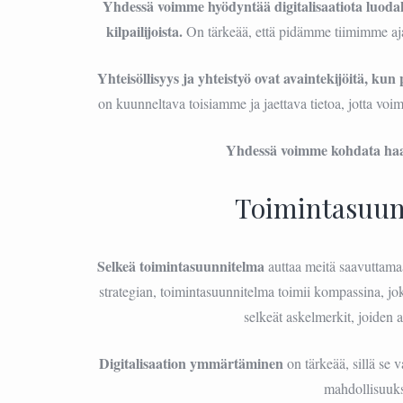
Yhdessä voimme hyödyntää digitalisaatiota luod
kilpailijoista.
On tärkeää, että pidämme tiimimme aja
Yhteisöllisyys ja yhteistyö ovat avaintekijöitä, k
on kuunneltava toisiamme ja jaettava tietoa, jotta v
Yhdessä voimme kohdata haas
Toimintasuun
Selkeä toimintasuunnitelma
auttaa meitä saavuttamaa
strategian, toimintasuunnitelma toimii kompassina, j
selkeät askelmerkit, joiden 
Digitalisaation ymmärtäminen
on tärkeää, sillä se
mahdollisuuks