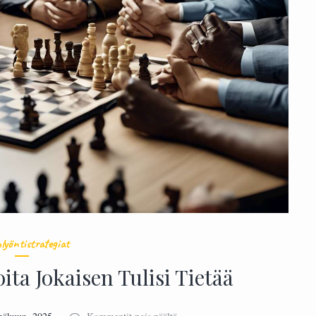
lyöntistrategiat
ita Jokaisen Tulisi Tietää
artikkelissa