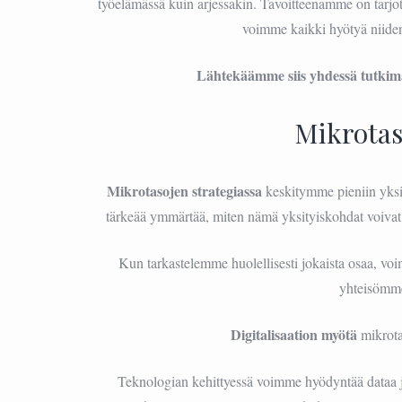
työelämässä kuin arjessakin. Tavoitteenamme on tarjota 
voimme kaikki hyötyä niide
Lähtekäämme siis yhdessä tutki
Mikrotas
Mikrotasojen strategiassa
keskitymme pieniin yksit
tärkeää ymmärtää, miten nämä yksityiskohdat voivat t
Kun tarkastelemme huolellisesti jokaista osaa, voi
yhteisömme
Digitalisaation myötä
mikrota
Teknologian kehittyessä voimme hyödyntää dataa