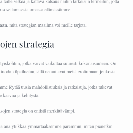
teille selkeä ja kattava katsaus näihin tärkeisiin termeihin, jotta
n soveltamisesta omassa elämässämme.
maan
, mitä strategian maailma voi meille tarjota.
ojen strategia
yiskohtiin, jotka voivat vaikuttaa suuresti kokonaisuuteen. On
uoda kilpailuetua, sillä ne auttavat meitä erottumaan joukosta.
mme löytää uusia mahdollisuuksia ja ratkaisuja, jotka tukevat
 kasvua ja kehitystä.
sojen strategia on entistä merkittävämpi.
 ja analytiikkaa ymmärtääksemme paremmin, miten pienetkin