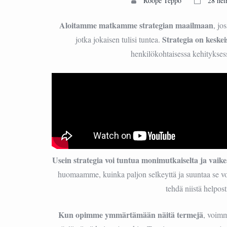
Roope Teppo
28 hei
Aloitamme matkamme strategian maailmaan
, jo
Strategia on keskei
jotka jokaisen tulisi tuntea.
henkilökohtaisessa kehityksess
Usein strategia voi tuntua monimutkaiselta ja vaik
huomaamme, kuinka paljon selkeyttä ja suuntaa se 
tehdä niistä helposti
Kun opimme ymmärtämään näitä termejä
, voimm