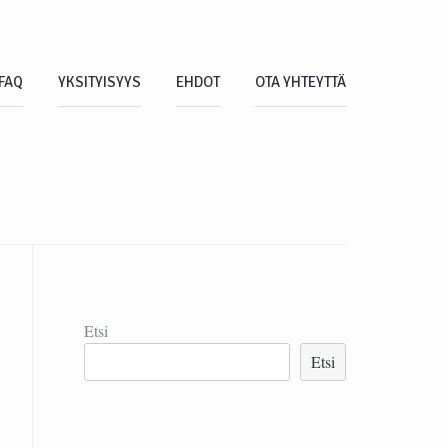
FAQ
YKSITYISYYS
EHDOT
OTA YHTEYTTÄ
Etsi
Etsi