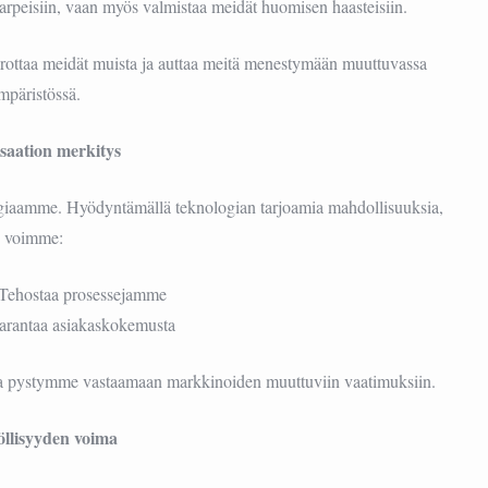
 tarpeisiin, vaan myös valmistaa meidät huomisen haasteisiin.
erottaa meidät muista ja auttaa meitä menestymään muuttuvassa
mpäristössä.
isaation merkitys
tegiaamme. Hyödyntämällä teknologian tarjoamia mahdollisuuksia,
voimme:
Tehostaa prosessejamme
arantaa asiakaskokemusta
ja pystymme vastaamaan markkinoiden muuttuviin vaatimuksiin.
öllisyyden voima