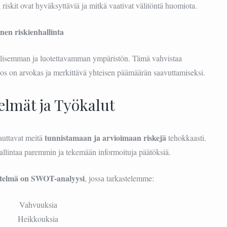
riskit ovat hyväksyttäviä ja mitkä vaativat välitöntä huomiota.
inen riskienhallinta
llisemman ja luotettavamman ympäristön. Tämä vahvistaa
anos on arvokas ja merkittävä yhteisen päämäärän saavuttamiseksi.
lmät ja Työkalut
tunnistamaan ja arvioimaan riskejä
auttavat meitä
tehokkaasti.
lintaa paremmin ja tekemään informoituja päätöksiä.
enetelmä on SWOT-analyysi
, jossa tarkastelemme:
Vahvuuksia
Heikkouksia