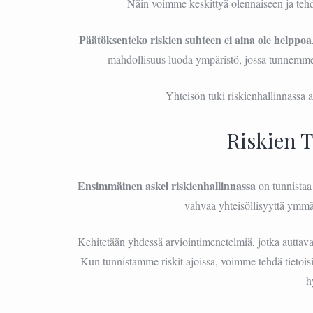
Näin voimme keskittyä olennaiseen ja tehd
Päätöksenteko riskien suhteen ei aina ole helppoa
mahdollisuus luoda ympäristö, jossa tunnemm
Yhteisön tuki riskienhallinnassa 
Riskien 
Ensimmäinen askel riskienhallinnassa
on tunnistaa 
vahvaa yhteisöllisyyttä ymmärt
Kehitetään yhdessä arviointimenetelmiä, jotka auttava
Kun tunnistamme riskit ajoissa, voimme tehdä tietoisia
h