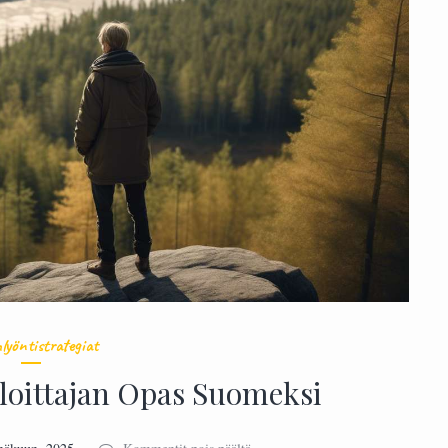
lyöntistrategiat
Aloittajan Opas Suomeksi
artikkelissa