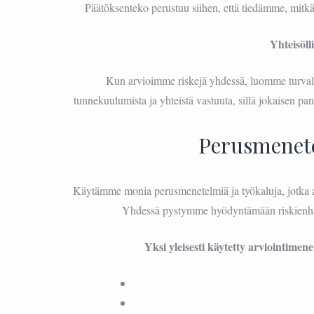
Päätöksenteko perustuu siihen, että tiedämme, mitkä 
Yhteisöll
Kun arvioimme riskejä yhdessä, luomme turva
tunnekuulumista ja yhteistä vastuuta, sillä jokaisen p
Perusmenete
Käytämme monia perusmenetelmiä ja työkaluja, jotka 
Yhdessä pystymme hyödyntämään riskienhal
Yksi yleisesti käytetty arviointim