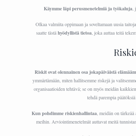
Käymme läpi perusmenetelmiä ja työkaluja
,
Olkaa valmiita oppimaan ja soveltamaan uusia taito
hyödyllistä tietoa
saatte tästä
, joka auttaa teitä tek
Risk
Riskit ovat olennainen osa jokapäiväistä elämää
ymmärtämään, miten hallitsemme riskejä ja valitsemm
organisaatioiden tehtävä; se on myös meidän kaikki
tehdä parempia päätöksiä
Kun pohdimme riskienhallintaa
, meidän on tärkeää 
meihin. Arviointimenetelmät auttavat meitä tunnistam