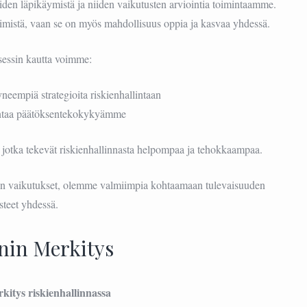
oiden läpikäymistä ja niiden vaikutusten arviointia toimintaamme.
tsimistä, vaan se on myös mahdollisuus oppia ja kasvaa yhdessä.
essin kautta voimme:
neempiä strategioita riskienhallintaan
ntaa päätöksentekokykyämme
, jotka tekevät riskienhallinnasta helpompaa ja tehokkaampaa.
iden vaikutukset, olemme valmiimpia kohtaamaan tulevaisuuden
steet yhdessä.
nin Merkitys
kitys riskienhallinnassa