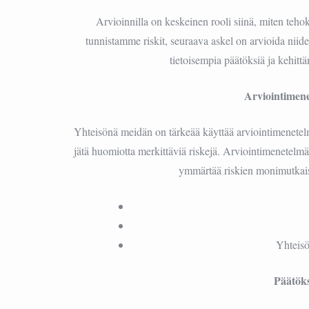
Arvioinnilla on keskeinen rooli siinä, miten teh
tunnistamme riskit, seuraava askel on arvioida nii
tietoisempia päätöksiä ja kehittä
Arviointimene
Yhteisönä meidän on tärkeää käyttää arviointimenetel
jätä huomiotta merkittäviä riskejä. Arviointimenetelmä
ymmärtää riskien monimutkaisuu
Yhteisö
Päätöks