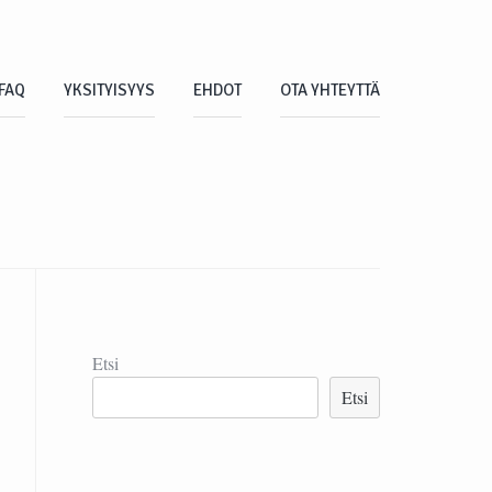
FAQ
YKSITYISYYS
EHDOT
OTA YHTEYTTÄ
Etsi
Etsi