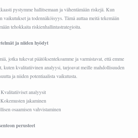
okkaasti pystymme hallitsemaan ja vähentämään riskejä. Kun
den vaikutukset ja todennäköisyys. Tämä auttaa meitä tekemään
mään tehokkaita riskienhallintastrategioita.
telmät ja niiden hyödyt
miä, jotka tukevat päätöksentekoamme ja varmistavat, että emme
t, kuten kvalitatiivinen analyysi, tarjoavat meille mahdollisuuden
tta ja niiden potentiaalista vaikutusta.
Kvalitatiiviset analyysit
Kokemusten jakaminen
llisen osaamisen vahvistaminen
enteon perusteet