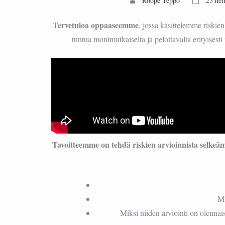
Roope Teppo
25 hei
Tervetuloa oppaaseemme
, jossa käsittelemme riskie
tuntua monimutkaiselta ja pelottavalta erityisesti 
Tavoitteemme on tehdä riskien arvioinnista selkeä
Mi
Miksi niiden arviointi on olennai