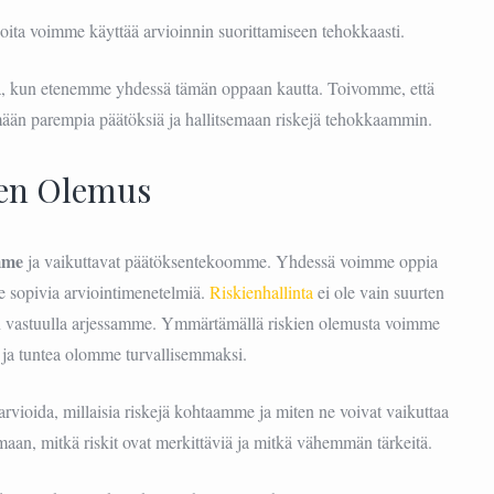
 joita voimme käyttää arvioinnin suorittamiseen tehokkaasti.
ja, kun etenemme yhdessä tämän oppaan kautta. Toivomme, että
emään parempia päätöksiä ja hallitsemaan riskejä tehokkaammin.
ien Olemus
mme
ja vaikuttavat päätöksentekoomme. Yhdessä voimme oppia
e sopivia arviointimenetelmiä.
Riskienhallinta
ei ole vain suurten
en vastuulla arjessamme. Ymmärtämällä riskien olemusta voimme
 ja tuntea olomme turvallisemmaksi.
arvioida, millaisia riskejä kohtaamme ja miten ne voivat vaikuttaa
aan, mitkä riskit ovat merkittäviä ja mitkä vähemmän tärkeitä.