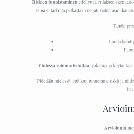
Riskien tunnistaminen
edellyttää erilaisten skenaari
Tämä ei tarkoita pelkästään negatiivisten asioiden e
Tämän pros
Luoda kehitty
Para
Yhdessä voimme kehittää
työkaluja ja käytäntöjä
Pidetään mielessä, että kun tunnemme riskit ja ni
haa
Arvioin
Arvioinnin mer