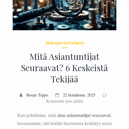
Vedonlyöntistrategiat
Mitä Asiantuntijat
Seuraavat? 6 Keskeistä
Tekijää
Roope Teppo
22 heinäkuun, 2025
artikkelissa
Kommentit pois päältä
Mitä
Asiantuntijat
alan asiantuntijat seuraavat
Kun pohdimme, mitä
,
Seuraavat?
huomaamme, että heidän huomionsa keskittyy usein
6