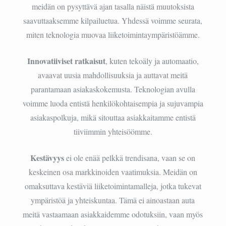
meidän on pysyttävä ajan tasalla näistä muutoksista
saavuttaaksemme kilpailuetua. Yhdessä voimme seurata,
miten teknologia muovaa liiketoimintaympäristöämme.
Innovatiiviset ratkaisut
, kuten tekoäly ja automaatio,
avaavat uusia mahdollisuuksia ja auttavat meitä
parantamaan asiakaskokemusta. Teknologian avulla
voimme luoda entistä henkilökohtaisempia ja sujuvampia
asiakaspolkuja, mikä sitouttaa asiakkaitamme entistä
tiiviimmin yhteisöömme.
Kestävyys
ei ole enää pelkkä trendisana, vaan se on
keskeinen osa markkinoiden vaatimuksia. Meidän on
omaksuttava kestäviä liiketoimintamalleja, jotka tukevat
ympäristöä ja yhteiskuntaa. Tämä ei ainoastaan auta
meitä vastaamaan asiakkaidemme odotuksiin, vaan myös