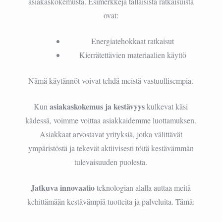
asiakaskokemusta. Esimerkkejä tällaisista ratkaisuista
ovat:
Energiatehokkaat ratkaisut
Kierrätettävien materiaalien käyttö
Nämä käytännöt voivat tehdä meistä vastuullisempia.
asiakaskokemus ja kestävyys
Kun
kulkevat käsi
kädessä, voimme voittaa asiakkaidemme luottamuksen.
Asiakkaat arvostavat yrityksiä, jotka välittävät
ympäristöstä ja tekevät aktiivisesti töitä kestävämmän
tulevaisuuden puolesta.
Jatkuva innovaatio
teknologian alalla auttaa meitä
kehittämään kestävämpiä tuotteita ja palveluita. Tämä: