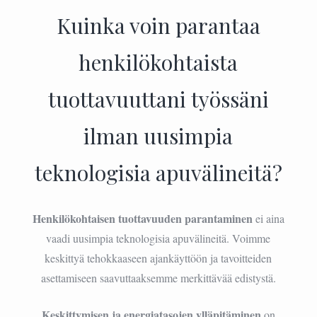
Kuinka voin parantaa
henkilökohtaista
tuottavuuttani työssäni
ilman uusimpia
teknologisia apuvälineitä?
Henkilökohtaisen tuottavuuden parantaminen
ei aina
vaadi uusimpia teknologisia apuvälineitä. Voimme
keskittyä tehokkaaseen ajankäyttöön ja tavoitteiden
asettamiseen saavuttaaksemme merkittävää edistystä.
Keskittymisen ja energiatasojen ylläpitäminen
on