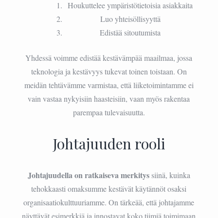
Houkuttelee ympäristötietoisia asiakkaita
Luo yhteisöllisyyttä
Edistää sitoutumista
Yhdessä voimme edistää kestävämpää maailmaa, jossa
teknologia ja kestävyys tukevat toinen toistaan. On
meidän tehtävämme varmistaa, että liiketoimintamme ei
vain vastaa nykyisiin haasteisiin, vaan myös rakentaa
parempaa tulevaisuutta.
Johtajuuden rooli
Johtajuudella on ratkaiseva merkitys
siinä, kuinka
tehokkaasti omaksumme kestävät käytännöt osaksi
organisaatiokulttuuriamme. On tärkeää, että johtajamme
näyttävät esimerkkiä ja innostavat koko tiimiä toimimaan