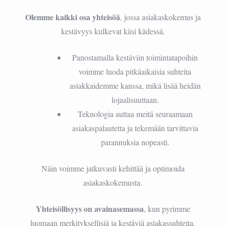
Olemme kaikki osa yhteisöä
, jossa asiakaskokemus ja
kestävyys kulkevat käsi kädessä.
Panostamalla kestäviin toimintatapoihin
voimme luoda pitkäaikaisia suhteita
asiakkaidemme kanssa, mikä lisää heidän
lojaalisuuttaan.
Teknologia auttaa meitä seuraamaan
asiakaspalautetta ja tekemään tarvittavia
parannuksia nopeasti.
Näin voimme jatkuvasti kehittää ja optimoida
asiakaskokemusta.
Yhteisöllisyys on avainasemassa
, kun pyrimme
luomaan merkityksellisiä ja kestäviä asiakassuhteita.