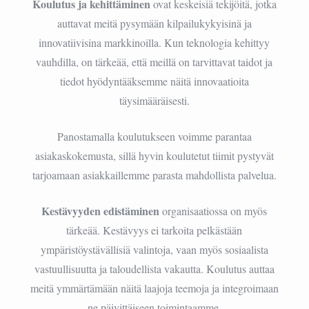
Koulutus ja kehittäminen
ovat keskeisiä tekijöitä, jotka
auttavat meitä pysymään kilpailukykyisinä ja
innovatiivisina markkinoilla. Kun teknologia kehittyy
vauhdilla, on tärkeää, että meillä on tarvittavat taidot ja
tiedot hyödyntääksemme näitä innovaatioita
täysimääräisesti.
Panostamalla koulutukseen voimme parantaa
asiakaskokemusta, sillä hyvin koulutetut tiimit pystyvät
tarjoamaan asiakkaillemme parasta mahdollista palvelua.
Kestävyyden edistäminen
organisaatiossa on myös
tärkeää. Kestävyys ei tarkoita pelkästään
ympäristöystävällisiä valintoja, vaan myös sosiaalista
vastuullisuutta ja taloudellista vakautta. Koulutus auttaa
meitä ymmärtämään näitä laajoja teemoja ja integroimaan
ne päivittäiseen toimintaamme.