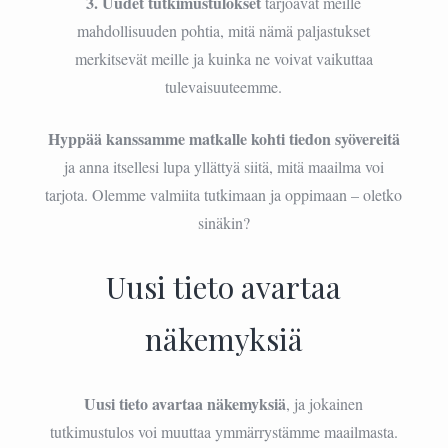
3. Uudet tutkimustulokset
tarjoavat meille
mahdollisuuden pohtia, mitä nämä paljastukset
merkitsevät meille ja kuinka ne voivat vaikuttaa
tulevaisuuteemme.
Hyppää kanssamme matkalle kohti tiedon syövereitä
ja anna itsellesi lupa yllättyä siitä, mitä maailma voi
tarjota. Olemme valmiita tutkimaan ja oppimaan – oletko
sinäkin?
Uusi tieto avartaa
näkemyksiä
Uusi tieto avartaa näkemyksiä
, ja jokainen
tutkimustulos voi muuttaa ymmärrystämme maailmasta.