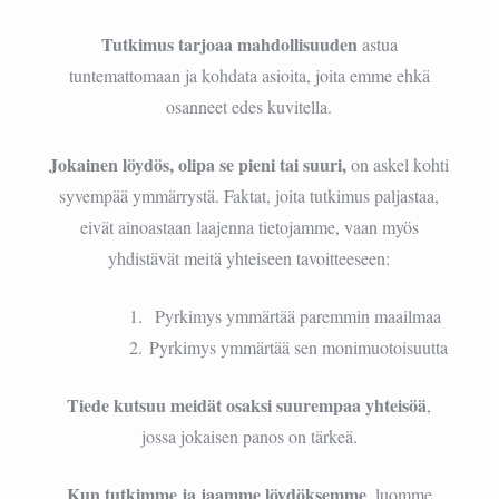
Tutkimus tarjoaa mahdollisuuden
astua
tuntemattomaan ja kohdata asioita, joita emme ehkä
osanneet edes kuvitella.
Jokainen löydös, olipa se pieni tai suuri,
on askel kohti
syvempää ymmärrystä. Faktat, joita tutkimus paljastaa,
eivät ainoastaan laajenna tietojamme, vaan myös
yhdistävät meitä yhteiseen tavoitteeseen:
Pyrkimys ymmärtää paremmin maailmaa
Pyrkimys ymmärtää sen monimuotoisuutta
Tiede kutsuu meidät osaksi suurempaa yhteisöä
,
jossa jokaisen panos on tärkeä.
Kun tutkimme ja jaamme löydöksemme
, luomme