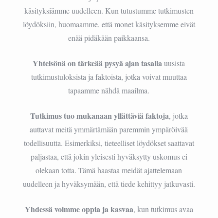
käsityksiämme uudelleen. Kun tutustumme tutkimusten
löydöksiin, huomaamme, että monet käsityksemme eivät
enää pidäkään paikkaansa.
Yhteisönä on tärkeää pysyä ajan tasalla
uusista
tutkimustuloksista ja faktoista, jotka voivat muuttaa
tapaamme nähdä maailma.
Tutkimus tuo mukanaan yllättäviä faktoja
, jotka
auttavat meitä ymmärtämään paremmin ympäröivää
todellisuutta. Esimerkiksi, tieteelliset löydökset saattavat
paljastaa, että jokin yleisesti hyväksytty uskomus ei
olekaan totta. Tämä haastaa meidät ajattelemaan
uudelleen ja hyväksymään, että tiede kehittyy jatkuvasti.
Yhdessä voimme oppia ja kasvaa
, kun tutkimus avaa