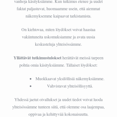
vanhoja käsityksiämme. Kun tutkimus etenee ja uudet
faktat paljastuvat, huomaamme usein, että aiemmat
näkemyksemme kaipaavat tarkistamista.
On kiehtovaa, miten löydökset voivat haastaa
vakiintuneita uskomuksiamme ja avata uusia
keskusteluja yhteisössämme.
Yllättävät tutkimustulokset
herättävät meissä tarpeen
pohtia omia käsityksiämme. Tällaiset löydökset:
Muokkaavat yksilöllisiä näkemyksiämme.
Vahvistavat yhteisöllisyyttä.
Yhdessä jaetut oivallukset ja uudet tiedot voivat luoda
yhteisössämme tunteen siitä, että olemme osa laajempaa,
oppivaa ja kehittyvää kokonaisuutta.