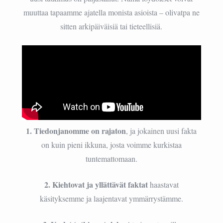
muuttaa tapaamme ajatella monista asioista – olivatpa ne
sitten arkipäiväisiä tai tieteellisiä.
1. Tiedonjanomme on rajaton
, ja jokainen uusi fakta
on kuin pieni ikkuna, josta voimme kurkistaa
tuntemattomaan.
2. Kiehtovat ja yllättävät faktat
haastavat
käsityksemme ja laajentavat ymmärrystämme.