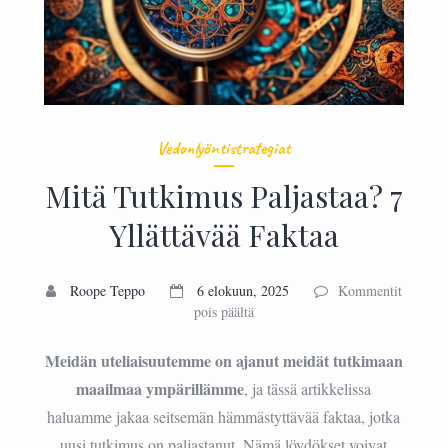
Vedonlyöntistrategiat
Mitä Tutkimus Paljastaa? 7
Yllättävää Faktaa
Roope Teppo
6 elokuun, 2025
Kommentit
artikkelissa
pois päältä
Mitä
Tutkimus
Meidän uteliaisuutemme on ajanut meidät tutkimaan
Paljastaa?
maailmaa ympärillämme
, ja tässä artikkelissa
7
haluamme jakaa seitsemän hämmästyttävää faktaa, jotka
Yllättävää
Faktaa
uusi tutkimus on paljastanut. Nämä löydökset voivat