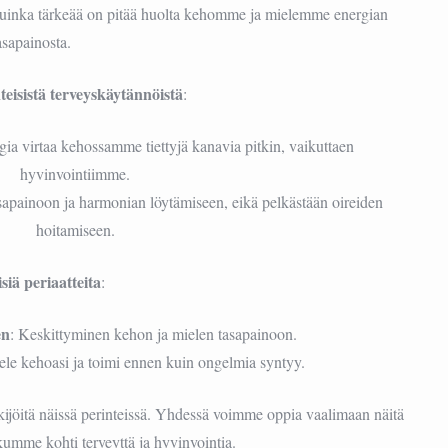
uinka tärkeää on pitää huolta kehomme ja mielemme energian
asapainosta.
eisistä terveyskäytännöistä
:
rgia virtaa kehossamme tiettyjä kanavia pitkin, vaikuttaen
hyvinvointiimme.
sapainoon ja harmonian löytämiseen, eikä pelkästään oireiden
hoitamiseen.
siä periaatteita
:
en
: Keskittyminen kehon ja mielen tasapainoon.
ele kehoasi ja toimi ennen kuin ongelmia syntyy.
kijöitä näissä perinteissä. Yhdessä voimme oppia vaalimaan näitä
lkumme kohti terveyttä ja hyvinvointia.