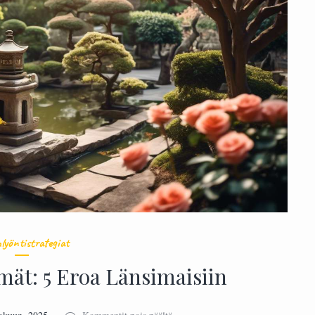
lyöntistrategiat
mät: 5 Eroa Länsimaisiin
artikkelissa