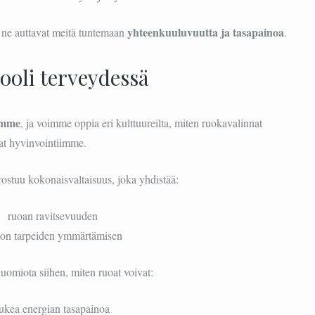
yhteenkuuluvuutta ja tasapainoa
 ne auttavat meitä tuntemaan
.
ooli terveydessä
sämme
, ja voimme oppia eri kulttuureilta, miten ruokavalinnat
at hyvinvointiimme.
ostuu kokonaisvaltaisuus, joka yhdistää:
ruoan ravitsevuuden
on tarpeiden ymmärtämisen
huomiota siihen, miten ruoat voivat:
tukea energian tasapainoa