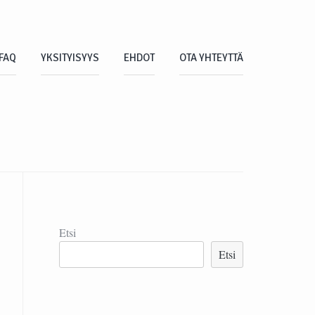
FAQ
YKSITYISYYS
EHDOT
OTA YHTEYTTÄ
Etsi
Etsi