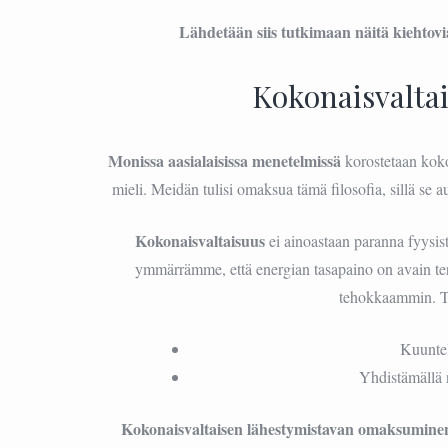
Lähdetään siis tutkimaan näitä kiehtovi
Kokonaisvalta
Monissa aasialaisissa menetelmissä
korostetaan koko
mieli. Meidän tulisi omaksua tämä filosofia, sillä se
Kokonaisvaltaisuus
ei ainoastaan paranna fyysi
ymmärrämme, että energian tasapaino on avain terv
tehokkaammin. T
Kuuntel
Yhdistämällä 
Kokonaisvaltaisen lähestymistavan omaksumine