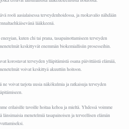
tävä rooli aasialaisessa terveydenhoidossa, ja ruokavalio nähdään
ennaltaehkäisevänä lääkkeenä.
t energian, kuten chi tai prana, tasapainottamiseen terveyden
 menetelmät keskittyvät enemmän biokemiallisiin prosesseihin.
tavat korostavat terveyden ylläpitämistä osana päivittäistä elämää,
menetelmät voivat keskittyä akuuttiin hoitoon.
llä ne voivat tarjota uusia näkökulmia ja ratkaisuja terveyden
läpitämiseen.
e erilaisille tavoille hoitaa kehoa ja mieltä. Yhdessä voimme
ä länsimaisia menetelmiä tasapainoisen ja terveellisen elämän
vuttamiseksi.