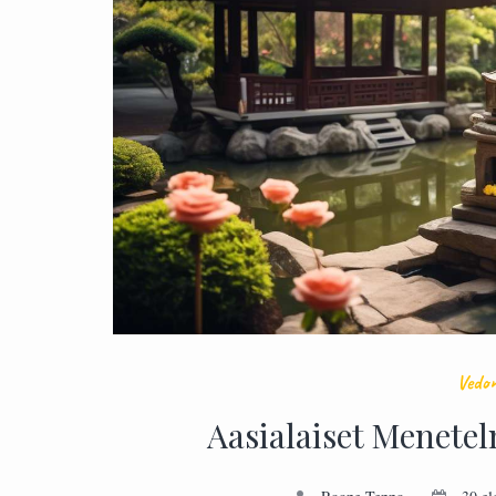
Vedon
Aasialaiset Menetel