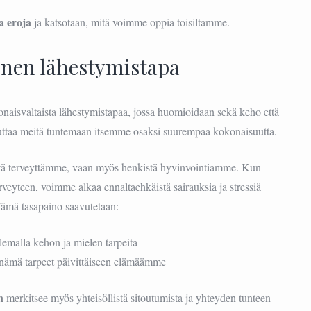
a eroja
ja katsotaan, mitä voimme oppia toisiltamme.
inen lähestymistapa
naisvaltaista lähestymistapaa, jossa huomioidaan sekä keho että
 auttaa meitä tuntemaan itsemme osaksi suurempaa kokonaisuutta.
stä terveyttämme, vaan myös henkistä hyvinvointiamme. Kun
eyteen, voimme alkaa ennaltaehkäistä sairauksia ja stressiä
ämä tasapaino saavutetaan:
emalla kehon ja mielen tarpeita
nämä tarpeet päivittäiseen elämäämme
n
merkitsee myös yhteisöllistä sitoutumista ja yhteyden tunteen