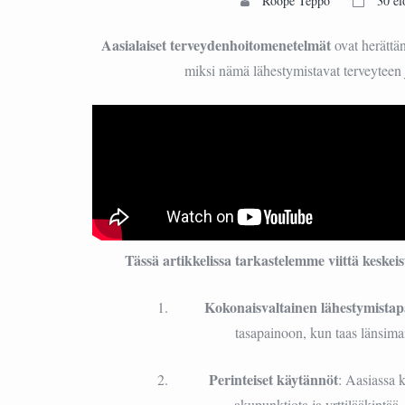
Roope Teppo
30 el
Aasialaiset terveydenhoitomenetelmät
ovat herättä
miksi nämä lähestymistavat terveyteen j
Tässä artikkelissa tarkastelemme viittä keskeis
Kokonaisvaltainen lähestymista
tasapainoon, kun taas länsimai
Perinteiset käytännöt
: Aasiassa k
akupunktiota ja yrttilääkintää, 