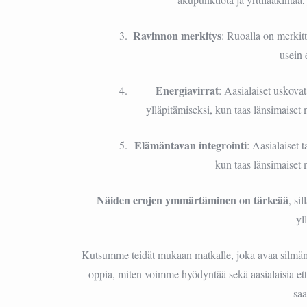
Ravinnon merkitys
: Ruoalla on merkit
usein 
Energiavirrat
: Aasialaiset uskova
ylläpitämiseksi, kun taas länsimaiset
Elämäntavan integrointi
: Aasialaiset 
kun taas länsimaiset 
Näiden erojen ymmärtäminen on tärkeää
, si
yl
Kutsumme teidät mukaan matkalle, joka avaa silmämm
oppia, miten voimme hyödyntää sekä aasialaisia ett
saa