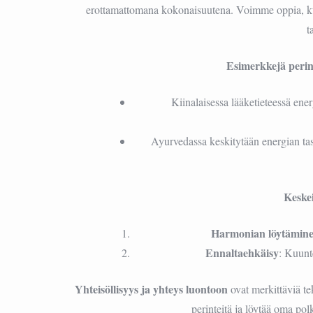
erottamattomana kokonaisuutena. Voimme oppia, k
t
Esimerkkejä perint
Kiinalaisessa lääketieteessä ene
Ayurvedassa keskitytään energian ta
Keskei
Harmonian löytämin
Ennaltaehkäisy
: Kuunt
Yhteisöllisyys ja yhteys luontoon
ovat merkittäviä te
perinteitä ja löytää oma po