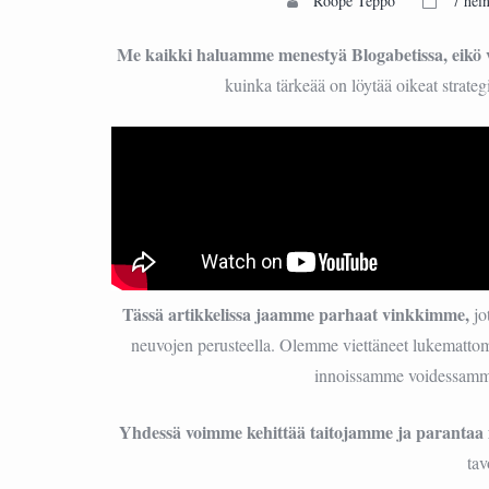
Roope Teppo
7 hei
Me kaikki haluamme menestyä Blogabetissa, eikö 
kuinka tärkeää on löytää oikeat strategi
Tässä artikkelissa jaamme parhaat vinkkimme,
jo
neuvojen perusteella. Olemme viettäneet lukemattomia
innoissamme voidessamm
Yhdessä voimme kehittää taitojamme ja parantaa 
ta