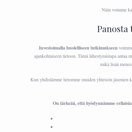
Näin voimme ka
Panosta
Investoimalla huolelliseen tutkimukseen
voimme 
ajankohtaiseen tietoon. Tämä lähestymistapa antaa me
mikä lisää mene
Kun yhdistämme tietomme muiden yhteisön jäsenien 
On tärkeää, että hyödynnämme erilaisi