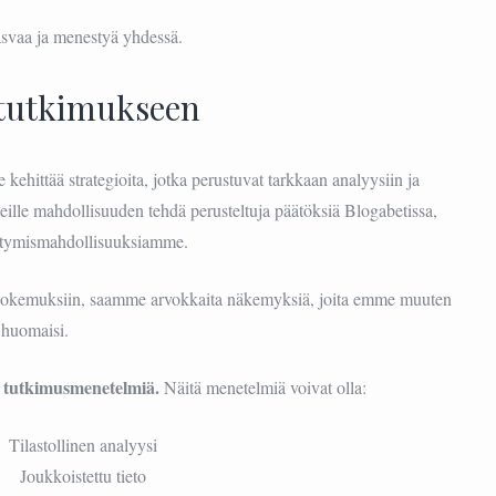
svaa ja menestyä yhdessä.
 tutkimukseen
kehittää strategioita, jotka perustuvat tarkkaan analyysiin ja
ille mahdollisuuden tehdä perusteltuja päätöksiä Blogabetissa,
stymismahdollisuuksiamme.
kokemuksiin, saamme arvokkaita näkemyksiä, joita emme muuten
huomaisi.
a tutkimusmenetelmiä.
Näitä menetelmiä voivat olla:
Tilastollinen analyysi
Joukkoistettu tieto