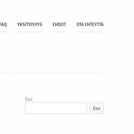
FAQ
YKSITYISYYS
EHDOT
OTA YHTEYTTÄ
Etsi
Etsi