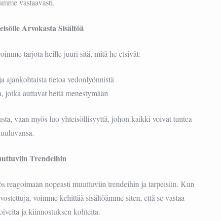
iamme vastaavasti.
isölle Arvokasta Sisältöä
e tarjota heille juuri sitä, mitä he etsivät:
ja ajankohtaista tietoa vedonlyönnistä
ta, jotka auttavat heitä menestymään
ta, vaan myös luo yhteisöllisyyttä, johon kaikki voivat tuntea
kuuluvansa.
uttuviin Trendeihin
reagoimaan nopeasti muuttuviin trendeihin ja tarpeisiin. Kun
rvostettuja, voimme kehittää sisältöämme siten, että se vastaa
iveita ja kiinnostuksen kohteita.