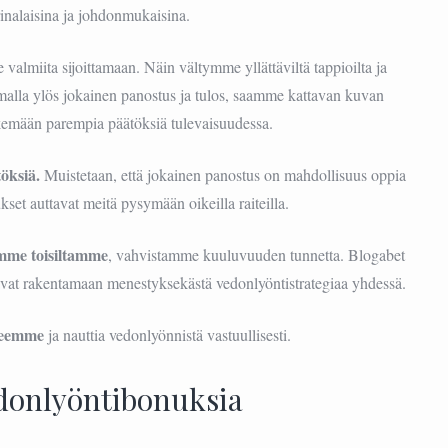
nalaisina ja johdonmukaisina.
valmiita sijoittamaan. Näin vältymme yllättäviltä tappioilta ja
amalla ylös jokainen panostus ja tulos, saamme kattavan kuvan
kemään parempia päätöksiä tulevaisuudessa.
öksiä.
Muistetaan, että jokainen panostus on mahdollisuus oppia
kset auttavat meitä pysymään oikeilla raiteilla.
mme toisiltamme
, vahvistamme kuuluvuuden tunnetta. Blogabet
tavat rakentamaan menestyksekästä vedonlyöntistrategiaa yhdessä.
tteemme
ja nauttia vedonlyönnistä vastuullisesti.
donlyöntibonuksia