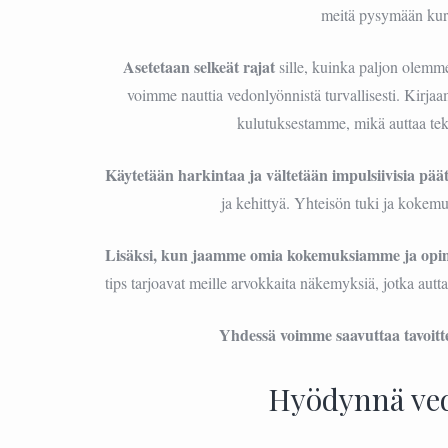
meitä pysymään kuri
Asetetaan selkeät rajat
sille, kuinka paljon olemme 
voimme nauttia vedonlyönnistä turvallisesti. Kirja
kulutuksestamme, mikä auttaa te
Käytetään harkintaa ja vältetään impulsiivisia päät
ja kehittyä. Yhteisön tuki ja kokemu
Lisäksi, kun jaamme omia kokemuksiamme ja opi
tips tarjoavat meille arvokkaita näkemyksiä, jotka aut
Yhdessä voimme saavuttaa tavoi
Hyödynnä ve