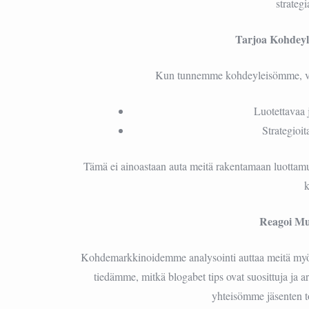
strateg
Tarjoa Kohdeyle
Kun tunnemme kohdeyleisömme, voimm
Luotettavaa 
Strategioi
Tämä ei ainoastaan auta meitä rakentamaan luottamus
Reagoi Mu
Kohdemarkkinoidemme analysointi auttaa meitä myös 
tiedämme, mitkä blogabet tips ovat suosittuja ja a
yhteisömme jäsenten to