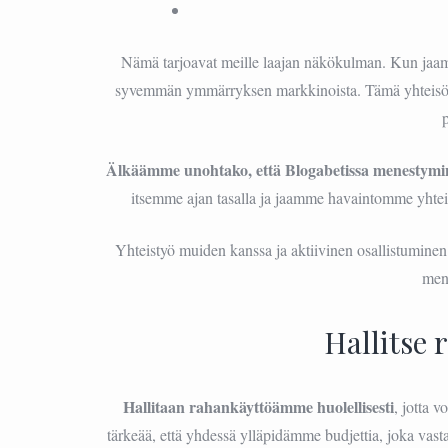
Nämä tarjoavat meille laajan näkökulman. Kun ja
syvemmän ymmärryksen markkinoista. Tämä yhteisölli
Älkäämme unohtako, että Blogabetissa menestymine
itsemme ajan tasalla ja jaamme havaintomme yhteis
Yhteistyö muiden kanssa ja aktiivinen osallistumine
men
Hallitse 
Hallitaan rahankäyttöämme huolellisesti
, jotta 
tärkeää, että yhdessä ylläpidämme budjettia, joka vast