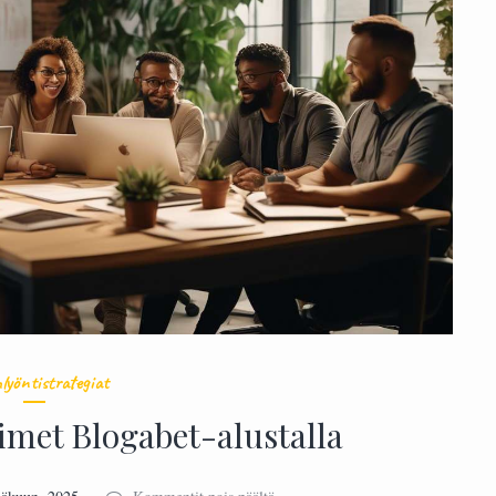
lyöntistrategiat
met Blogabet-alustalla
artikkelissa