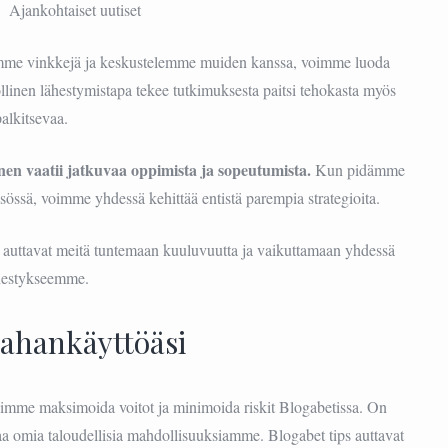
Ajankohtaiset uutiset
amme vinkkejä ja keskustelemme muiden kanssa, voimme luoda
nen lähestymistapa tekee tutkimuksesta paitsi tehokasta myös
palkitsevaa.
n vaatii jatkuvaa oppimista ja sopeutumista.
Kun pidämme
össä, voimme yhdessä kehittää entistä parempia strategioita.
n auttavat meitä tuntemaan kuuluvuutta ja vaikuttamaan yhdessä
estykseemme.
rahankäyttöäsi
voimme maksimoida voitot ja minimoida riskit Blogabetissa. On
aa omia taloudellisia mahdollisuuksiamme. Blogabet tips auttavat