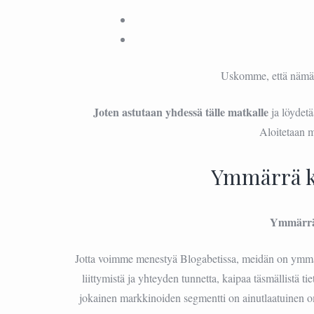
Uskomme, että nämä vi
Joten astutaan yhdessä tälle matkalle
ja löydet
Aloitetaan m
Ymmärrä k
Ymmärrä
Jotta voimme menestyä Blogabetissa, meidän on ymm
liittymistä ja yhteyden tunnetta, kaipaa täsmällistä 
jokainen markkinoiden segmentti on ainutlaatuinen o