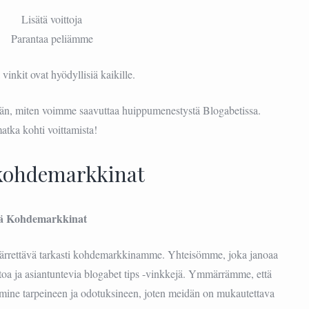
Lisätä voittoja
Parantaa peliämme
nkit ovat hyödyllisiä kaikille.
ään, miten voimme saavuttaa huippumenestystä Blogabetissa.
atka kohti voittamista!
ohdemarkkinat
 Kohdemarkkinat
ärrettävä tarkasti kohdemarkkinamme. Yhteisömme, joka janoaa
tietoa ja asiantuntevia blogabet tips -vinkkejä. Ymmärrämme, että
mine tarpeineen ja odotuksineen, joten meidän on mukautettava